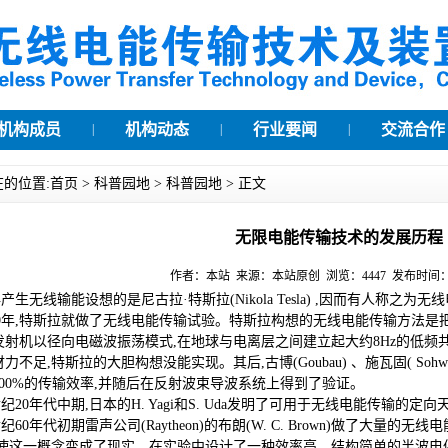
机构成员
机构动态
行业要闻
交流合作
|
|
|
的位置:
首页
>
科普园地
>
科普园地
> 正文
无限电能传输技术的发展历程
作者：本站 来源：本站原创 浏览：4447 发布时间：201
无线输能设想的是尼古拉·特斯拉(Nikola Tesla) ,因而有人称之为
0年,特斯拉就做了无线电能传输试验。特斯拉构想的无线电能传输方法是把
发射机以径向电磁波振荡模式,在地球与电离层之间建立起大约8Hz的低频
力不足,特斯拉的大胆构想没能实现。其后,古博(Goubau) 、施瓦固( So
100%的传输效率,并随后在反射波束导波系统上得到了验证。
20年代中期,日本的H. Yagi和S. Uda发明了可用于无线电能传输的定向
60年代初期雷声公司(Raytheon)的布朗(W. C. Brown)做了大量
使这一概念变成了现实。在实验中设计了一种效率高、结构简单的半波电偶极子