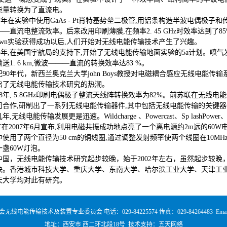
能量转换为了直流电。
年在实验中使用GaAs - Pt肖特基势垒二极管,用铝条构造半波电偶极子和传
—直流电整流效率。后来改用印刷薄膜,在频率2. 45 GHz时效率达到了8
rown实验获得成功以后,人们开始对无线电能传输技术产生了兴趣。
年,在美国宇航局的支持下,开始了无线电能传输地面实验的5a计划。喷气发动
送1. 6 km,微波———直流的转换效率达83 %。
纪90年代，新西兰奥克兰大学john Boys教授对电磁耦合感应无线电能
启了无线电能传输技术研究的热潮。
8年, 5.8GHz印刷电偶极子整流天线阵转换效率为82%。前苏联在无线
司合作,研制出了一系列无线电能传输器件,其中包括无线电能传输的关键
无线电能传输发展更是迅速。Wildcharge 、Powercast、Sp lashP
2007年6月宣布,利用电磁共振成功地点亮了一个离电源约2m远的60W电灯泡
使用了两个直径为50 cm的铜线圈,通过调整发射频率使两个线圈在10MH
盏60W灯泡。
，无线电能传输技术研究起步较晚，始于2002年左右，虽然起步较晚
快。香港城市科技大学、重庆大学、东南大学、哈尔滨工业大学、天津工
天大学均对此有研究。
传输技术及装置专业委员会 电话：029-84225574 传真：029-84264483 Email：toyb
地址：西安市 西二环北段18号 技术支持：
五天网络