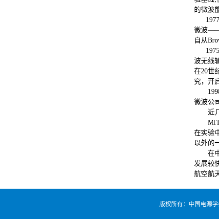
的微波
1977
微波——
自从B
1975
波无线输
在20世
究，开
199
微波公
近几年,
MIT在
在实验中
以外的一
在中国
发展较
航空航
版权所有：中国电源学会无线电能