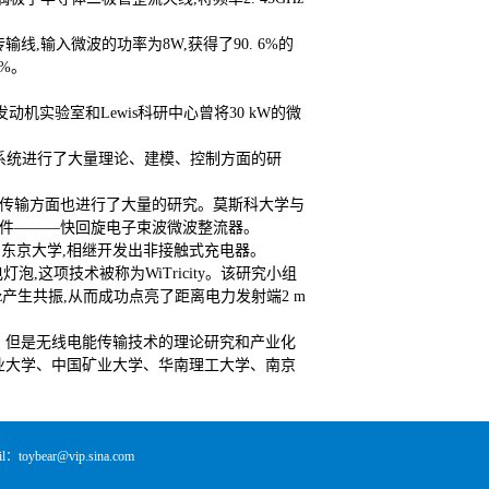
输线,输入微波的功率为8W,获得了90. 6%的
5%。
机实验室和Lewis科研中心曾将30 kW的微
传输系统进行了大量理论、建模、控制方面的研
电能传输方面也进行了大量的研究。莫斯科大学与
器件———快回旋电子束波微波整流器。
ower、东京大学,相继开发出非接触式充电器。
,这项技术被称为WiTricity。该研究小组
z产生共振,从而成功点亮了距离电力发射端2 m
，但是无线电能传输技术的理论研究和产业化
业大学、中国矿业大学、华南理工大学、南京
ear@vip.sina.com