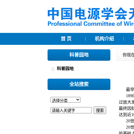
首 页
机构介绍
|
|
科普园地
你现在
科普园地
全站搜索
最早产生
189
过放大
最终因财
达到近
20世纪
20世纪
验基础,